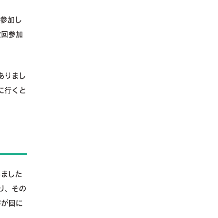
回参加し
数回参加
ありまし
に行くと
しました
り、その
容が回に