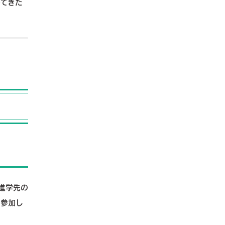
ってきた
進学先の
に参加し