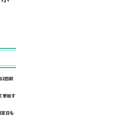
均2回前
て参加す
限定日も