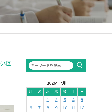
ない回
2026年7月
月
火
水
木
金
土
日
1
2
3
4
5
6
7
8
9
10
11
12