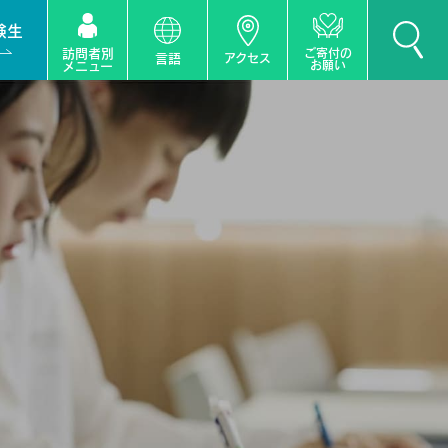
験生
訪問者別
ご寄付の
言語
アクセス
お願い
メニュー