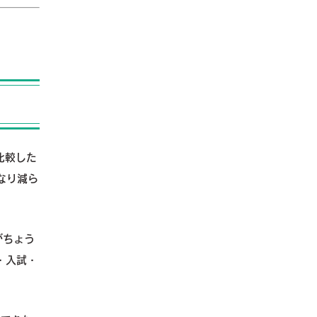
比較した
なり減ら
がちょう
・入試・