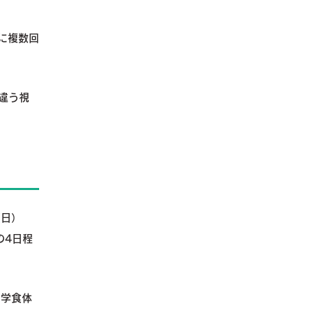
ちに複数回
違う視
（日）
0の4日程
、学食体