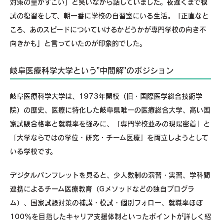
対策の量がすごい」と笑いながら話していました。夜遅くまで模
試の復習をして、朝一番に学校の自習室にいる生活。「正直なと
ころ、あのスピードについていけるかどうかが専門学校の向き不
向きかも」と言っていたのが印象的でした。
岐阜医療科学大学という”中間解”のポジション
岐阜医療科学大学は、1973年開校（旧・国際医学総合技術学
院）の歴史、医療に特化した岐阜県唯一の医療総合大学、高い国
家試験合格率と就職率を強みに、「専門学校並みの現場密着」と
「大学ならではの学位・研究・チーム医療」を両立しようとして
いる学校です。
デジタルパンフレットを見ると、少人数制の演習・実習、学科間
連携によるチーム医療教育（Gメソッドなどの独自プログラ
ム）、国家試験対策の補講・模試・個別フォロー、就職率ほぼ
100％を目指したキャリア支援体制といったポイントが詳しく紹