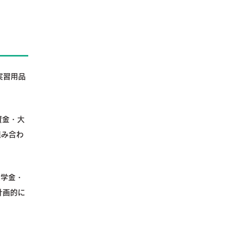
実習用品
資金・大
組み合わ
奨学金・
計画的に