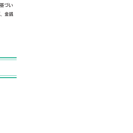
に基づい
が、金銭
。