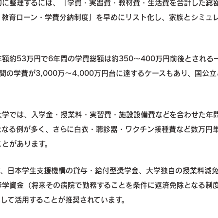
的に整理するには、「学費・実習費・教材費・生活費を合計した総
・教育ローン・学費分納制度」を早めにリスト化し、家族とシミュ
額約53万円で6年間の学費総額は約350〜400万円前後とされる
の学費が3,000万〜4,000万円台に達するケースもあり、国公
大学では、入学金・授業料・実習費・施設設備費などを合わせた年
度となる例が多く、さらに白衣・聴診器・ワクチン接種費など数万円
ことがあります。
て、日本学生支援機構の貸与・給付型奨学金、大学独自の授業料減
修学資金（将来その病院で勤務することを条件に返済免除となる制
して活用することが推奨されています。