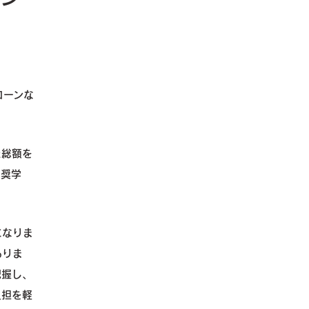
ローンな
た総額を
、奨学
。
になりま
ありま
把握し、
負担を軽