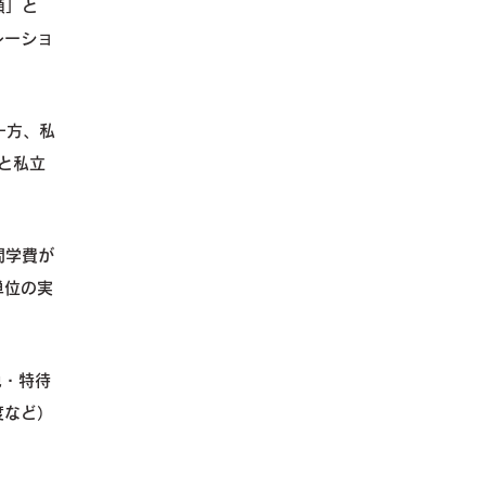
額」と
レーショ
一方、私
立と私立
間学費が
単位の実
免・特待
度など）