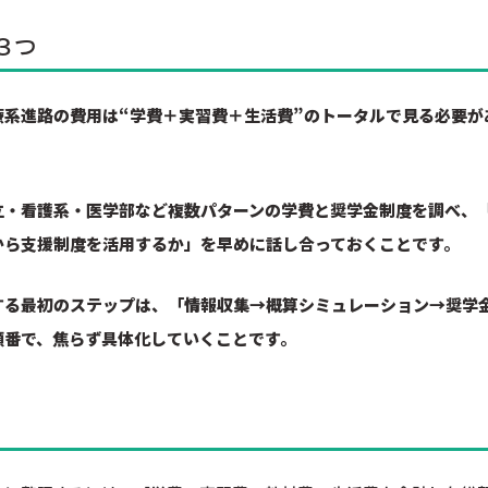
３つ
療系進路の費用は“学費＋実習費＋生活費”のトータルで見る必要が
立・看護系・医学部など複数パターンの学費と奨学金制度を調べ、
から支援制度を活用するか」を早めに話し合っておくことです。
する最初のステップは、「情報収集→概算シミュレーション→奨学
順番で、焦らず具体化していくことです。