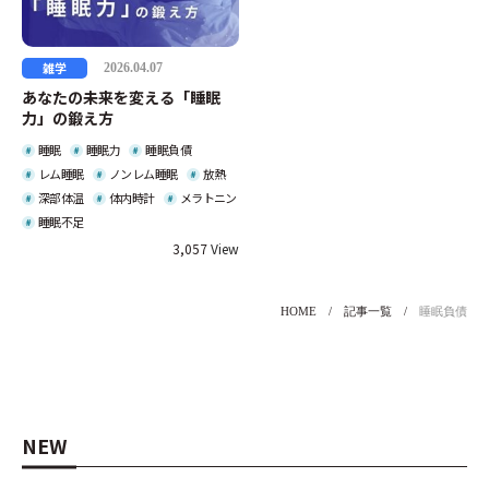
雑学
2026.04.07
あなたの未来を変える「睡眠
力」の鍛え方
睡眠
睡眠力
睡眠負債
レム睡眠
ノンレム睡眠
放熱
深部体温
体内時計
メラトニン
睡眠不足
3,057
HOME
記事一覧
睡眠負債
NEW