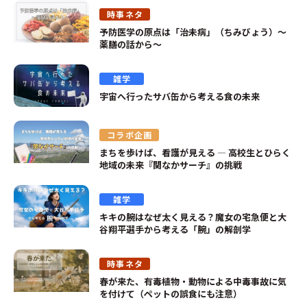
時事ネタ
予防医学の原点は「治未病」（ちみびょう）～
薬膳の話から～
雑学
宇宙へ行ったサバ缶から考える食の未来
コラボ企画
まちを歩けば、看護が見える ― 高校生とひらく
地域の未来『関なかサーチ』の挑戦
雑学
キキの腕はなぜ太く見える？魔女の宅急便と大
谷翔平選手から考える「腕」の解剖学
時事ネタ
春が来た、有毒植物・動物による中毒事故に気
を付けて（ペットの誤食にも注意）