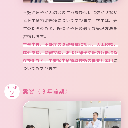
不妊治療やがん患者の生殖機能保持に欠かせない
ヒト生殖補助医療について学びます。学生は、先
生の指導のもと、配偶子や胚の適切な管理方法を
習得します。
生殖生理、不妊症の基礎知識に加え、人工授精、
体外受精、顕微授精、および卵子や胚の超低温保
存技術など、主要な生殖補助技術の概要と応用
に
ついても学びます。
STEP
2
実習（３年前期）