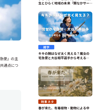
生とひらく地域の未来『関なかサー
チ』の挑戦
雑学
キキの腕はなぜ太く見える？魔女の
宅急便と大谷翔平選手から考える
急便』の主
「腕」の解剖学
の共通点につ
時事ネタ
春が来た、有毒植物・動物による中