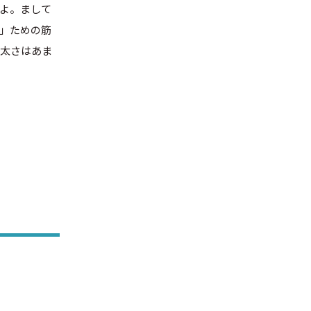
うよ。まして
」ための筋
で太さはあま