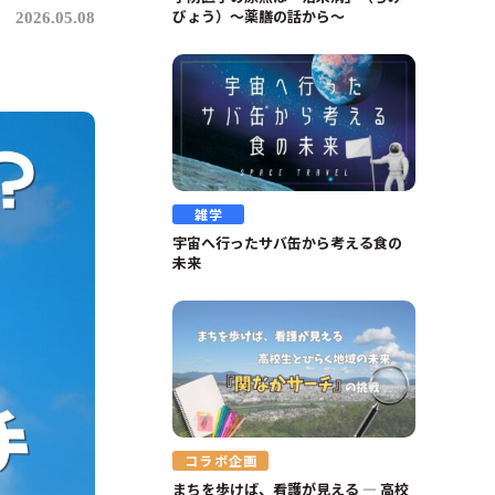
びょう）～薬膳の話から～
2026.05.08
雑学
宇宙へ行ったサバ缶から考える食の
未来
コラボ企画
まちを歩けば、看護が見える ― 高校