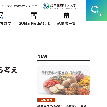
メディア関係者の方々へ
ち雑学
GUMS MediAとは
執筆者一覧
NEW
ら考え
時事ネタ
予防医学の原点は「治未病」（ちみ