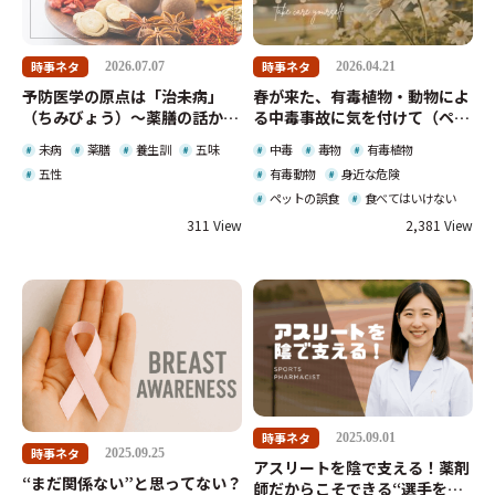
時事ネタ
時事ネタ
2026.07.07
2026.04.21
予防医学の原点は「治未病」
春が来た、有毒植物・動物によ
（ちみびょう）～薬膳の話から
る中毒事故に気を付けて（ペッ
～
トの誤食にも注意）
未病
薬膳
養生訓
五味
中毒
毒物
有毒植物
五性
有毒動物
身近な危険
ペットの誤食
食べてはいけない
311
2,381
時事ネタ
2025.09.01
時事ネタ
2025.09.25
アスリートを陰で支える！薬剤
“まだ関係ない”と思ってない？
師だからこそできる“選手を守