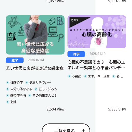
3,057
5,994
雑学
2026.01.19
雑学
2026.02.04
心臓の不思議その３ 心臓のエ
ネルギー効率と心不全パンデミ
若い世代に広がる身近な感染症
ック―「心臓の高齢化」とは？
心臓病
エネルギー消費
老化
―
性感染症
健康リテラシー
自分の体を守る
正しく知ろう
感染症予防
その情報ほんと？
避妊
2,594
5,333
一覧を見る