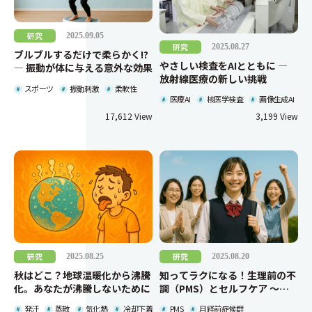
研究
2025.09.05
研究
2025.08.27
ブルブルするだけで柔らかく!?
やさしい検査をAIとともに ―
― 振動が体に与える意外な効果
放射線医療の新しい挑戦
スポーツ
振動刺激
柔軟性
医療AI
核医学検査
画像生成AI
17,612
3,199
研究
研究
2025.08.25
2025.08.20
秋はどこ？地球温暖化から沸騰
知ってラクになる！生理前の不
化。あなたが沸騰しないために
調（PMS）とセルフケア 〜女
子高校生の“つらい”に大学の研
発汗
蒸散
気化熱
冷却下着
PMS
月経前症候群