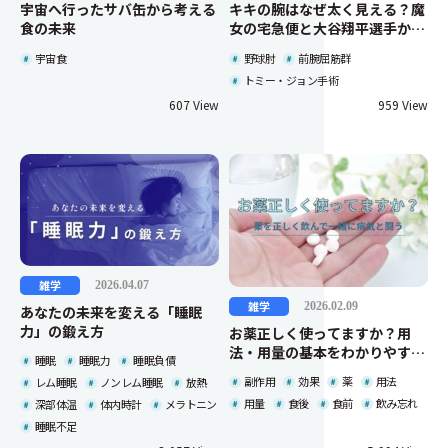
宇宙へ行ったサバ缶から考える
キキの腕はなぜ太く見える？魔
食の未来
女の宅急便と大谷翔平選手から
考える「腕」の解剖学
宇宙食
野球肘
前腕屈筋群
トミー・ジョン手術
607
959
雑学
2026.04.07
雑学
2026.02.09
あなたの未来を変える「睡眠
力」の鍛え方
お薬正しく使ってますか？用
法・用量の基本をわかりやすく
睡眠
睡眠力
睡眠負債
解説
副作用
効果
薬
用法
レム睡眠
ノンレム睡眠
放熱
用量
食後
食前
飲み忘れ
深部体温
体内時計
メラトニン
睡眠不足