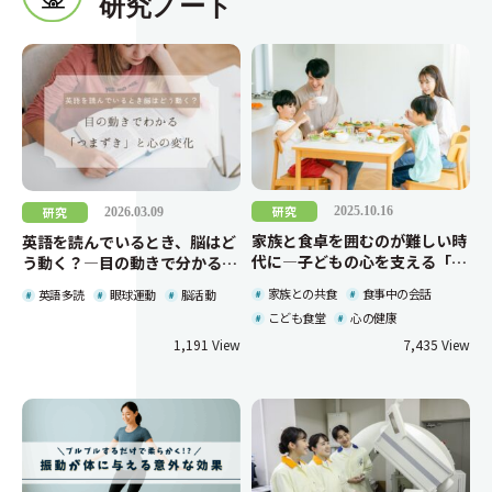
研究ノート
研究
研究
2025.10.16
2026.03.09
家族と食卓を囲むのが難しい時
英語を読んでいるとき、脳はど
代に―子どもの心を支える「共
う動く？―目の動きで分かる
食」のかたち
「つまずき」と心の変化
家族との共食
食事中の会話
英語多読
眼球運動
脳活動
こども食堂
心の健康
1,191
7,435