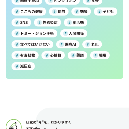
画像生成AI
ピンクリボン
食後
こころの健康
食前
効果
子ども
SNS
性感染症
脳活動
トミー・ジョン手術
人間関係
食べてはいけない
医療AI
老化
有毒植物
心拍数
薬膳
睡眠
減圧症
研究の”今”を、わかりやすく