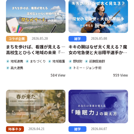
コラボ企画
雑学
2026.05.20
2026.05.08
まちを歩けば、看護が見える ―
キキの腕はなぜ太く見える？魔
高校生とひらく地域の未来『関
女の宅急便と大谷翔平選手から
なかサーチ』の挑戦
考える「腕」の解剖学
地域連携
まちづくり
地域看護
野球肘
前腕屈筋群
高大連携
トミー・ジョン手術
584
959
時事ネタ
雑学
2026.04.21
2026.04.07