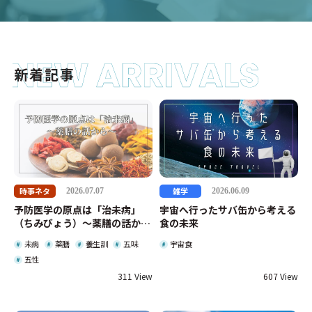
新着記事
時事ネタ
雑学
2026.07.07
2026.06.09
予防医学の原点は「治未病」
宇宙へ行ったサバ缶から考える
（ちみびょう）～薬膳の話から
食の未来
～
未病
薬膳
養生訓
五味
宇宙食
五性
311
607