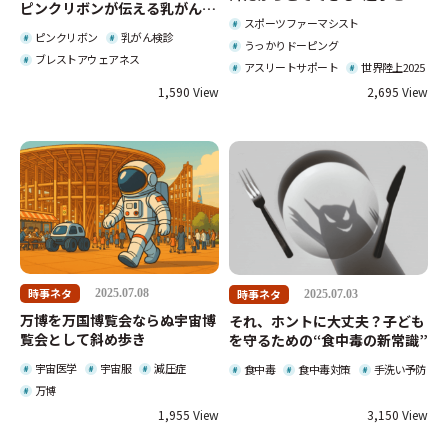
ピンクリボンが伝える乳がんの
る仕事”
スポーツファーマシスト
いま
ピンクリボン
乳がん検診
うっかりドーピング
ブレストアウェアネス
アスリートサポート
世界陸上2025
1,590
2,695
時事ネタ
時事ネタ
2025.07.08
2025.07.03
万博を万国博覧会ならぬ宇宙博
それ、ホントに大丈夫？子ども
覧会として斜め歩き
を守るための“食中毒の新常識”
宇宙医学
宇宙服
減圧症
食中毒
食中毒対策
手洗い予防
万博
1,955
3,150