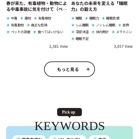
春が来た、有毒植物・動物によ
あなたの未来を変える「睡眠
る中毒事故に気を付けて（ペッ
力」の鍛え方
トの誤食にも注意）
中毒
毒物
有毒植物
睡眠
睡眠力
睡眠負債
有毒動物
身近な危険
レム睡眠
ノンレム睡眠
放熱
ペットの誤食
食べてはいけない
深部体温
体内時計
メラトニン
睡眠不足
2,381
3,057
もっと見る
KEYWORDS