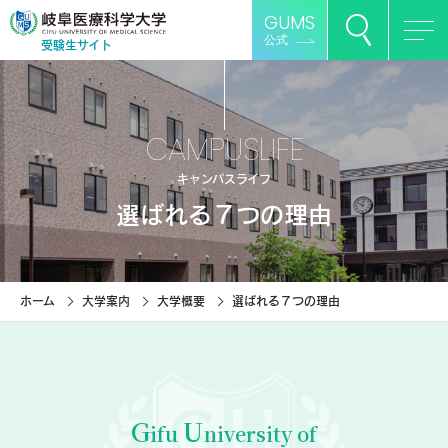
GUMS
公式
受験生サイト
CAMPUSLIFE
キャンパスライフ
選ばれる７つの理由
ホーム
大学案内
大学概要
選ばれる７つの理由
G
U
ifu
niversity of