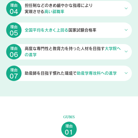
担任制などのきめ細やかな指導により
理由
04
実現させる
高い就職率
理由
全国平均を大きく上回る
国家試験合格率
05
高度な専門性と教育力を持った
人材を目指す
大学院へ
理由
06
の進学
理由
助産師を目指す
慣れた環境で
助産学専攻科への進学
07
GUMS
理由
01