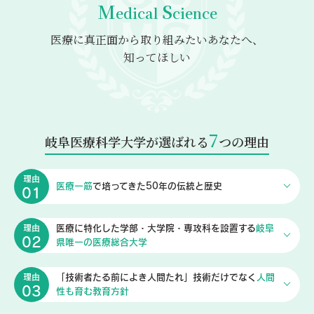
M
S
edical
cience
医療に真正面から取り組みたいあなたへ、
知ってほしい
7
岐阜医療科学大学が選ばれる
つの理由
理由
医療一筋
で培ってきた50年の伝統と歴史
01
医療に特化した学部・大学院・専攻科を
設置する
岐阜
理由
02
県唯一の医療総合大学
「技術者たる前によき人間たれ」
技術だけでなく
人間
理由
03
性も育む教育方針