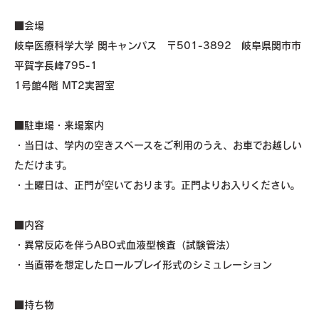
■会場
岐阜医療科学大学 関キャンパス 〒501-3892 岐⾩県関市市
平賀字⻑峰795-1
1号館4階 MT2実習室
■駐車場・来場案内
・当日は、学内の空きスペースをご利用のうえ、お車でお越しい
ただけます。
・土曜日は、正門が空いております。正門よりお入りください。
■内容
・異常反応を伴うABO式血液型検査（試験管法）
・当直帯を想定したロールプレイ形式のシミュレーション
■持ち物