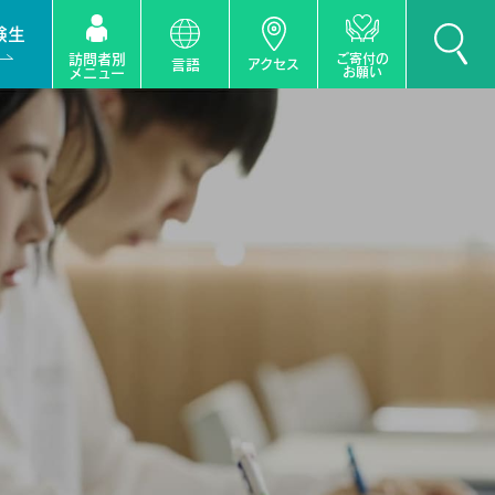
験生
訪問者別
ご寄付の
言語
アクセス
お願い
メニュー