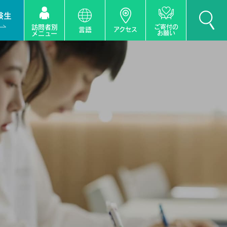
験生
訪問者別
ご寄付の
言語
アクセス
お願い
メニュー