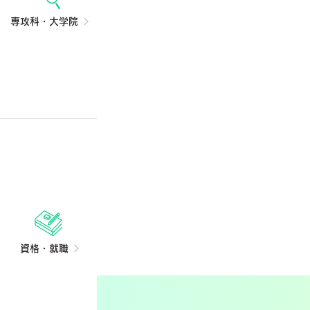
成の一覧と役割を整理医療
専攻科・大学院
ームの構成を知って進路を
ぶ 医療職の進路で関わるチ
ム医療の医療チーム構成の
覧と役割を整理
資格・就職