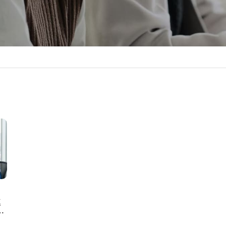
進
わ
構