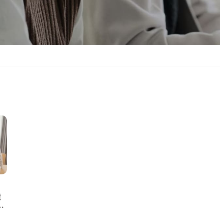
職
保
ポ