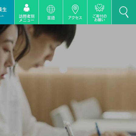
験生
訪問者別
ご寄付の
言語
アクセス
お願い
メニュー