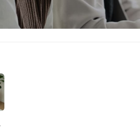
い
理
策