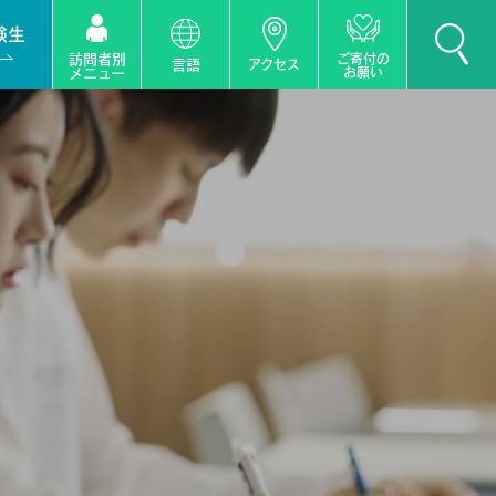
験生
訪問者別
ご寄付の
言語
アクセス
お願い
メニュー