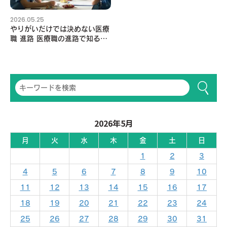
2026.05.25
やりがいだけでは決めない医療
職 進路 医療職の進路で知るべ
き大変さと向き合い方
2026年5月
月
火
水
木
金
土
日
1
2
3
4
5
6
7
8
9
10
11
12
13
14
15
16
17
18
19
20
21
22
23
24
25
26
27
28
29
30
31